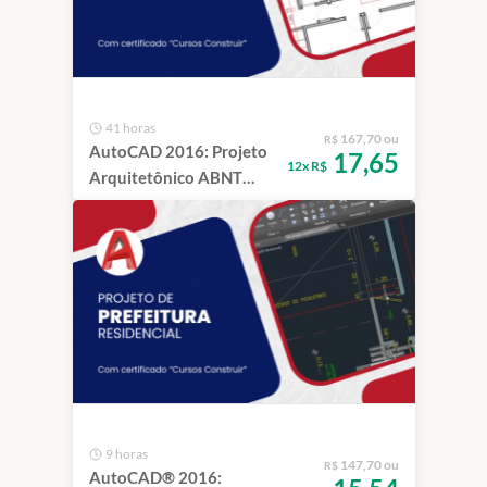
41 horas
167,70 ou
R$
AutoCAD 2016: Projeto
17,65
12x R$
Arquitetônico ABNT
NBR 6492:1994 +
Biblioteca de Bônus | 1
ano
9 horas
147,70 ou
R$
AutoCAD® 2016: