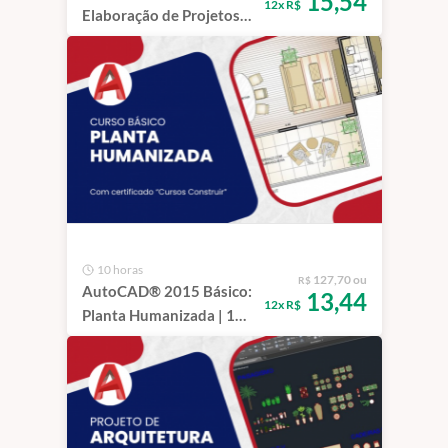
15,54
12x R$
Elaboração de Projetos
de Prefeitura | 1 ano
10 horas
127,70 ou
R$
AutoCAD® 2015 Básico:
13,44
12x R$
Planta Humanizada | 1
ano