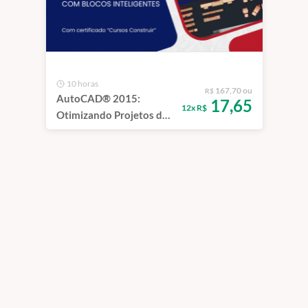
10 horas
167,70 ou
R$
AutoCAD® 2015:
17,65
12x R$
Otimizando Projetos de
Arquitetura com Blocos
Inteligentes | 1 ano