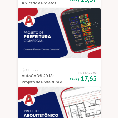
12x R$
Aplicado a Projetos
Elétricos Residenciais de
baixa tensão | 1 ano
12 horas
167,70 ou
R$
AutoCAD® 2018:
17,65
12x R$
Projeto de Prefeitura de
Edifício Comercial e
Corporativo | 1 ano