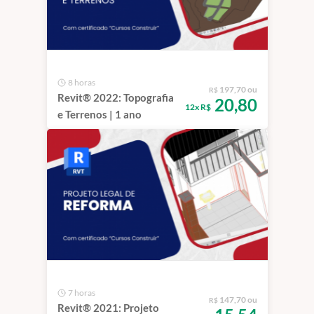
8 horas
197,70 ou
R$
Revit® 2022: Topografia
20,80
12x R$
e Terrenos | 1 ano
7 horas
147,70 ou
R$
Revit® 2021: Projeto