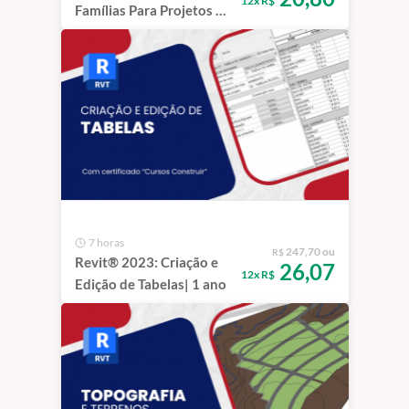
12x R$
Famílias Para Projetos de
Arquitetura| 1 ano
7 horas
247,70 ou
R$
Revit® 2023: Criação e
26,07
12x R$
Edição de Tabelas| 1 ano