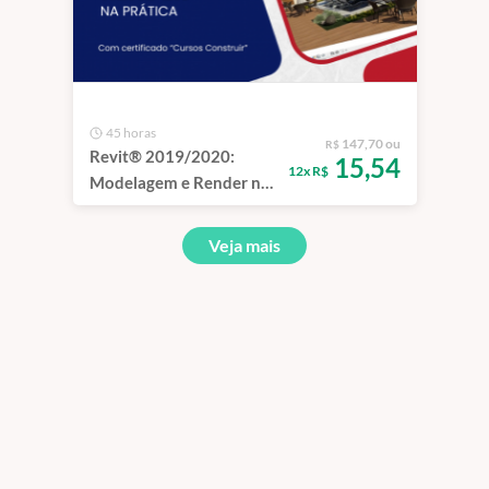
45 horas
147,70 ou
R$
Revit® 2019/2020:
15,54
12x R$
Modelagem e Render na
Prática | 1 ano
Veja mais