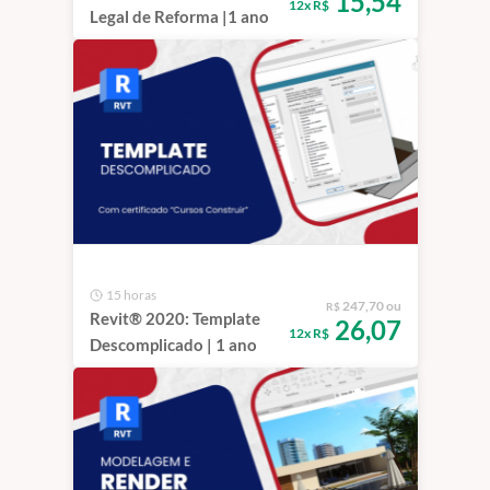
15,54
12x R$
Legal de Reforma |1 ano
15 horas
247,70 ou
R$
Revit® 2020: Template
26,07
12x R$
Descomplicado | 1 ano