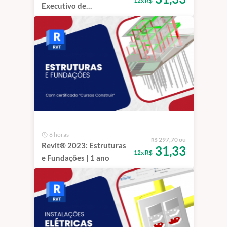
12x R$
Executivo de
Arquitetura, Interiores e
Marcenaria 1 ano
8 horas
297,70 ou
R$
Revit® 2023: Estruturas
31,33
12x R$
e Fundações | 1 ano