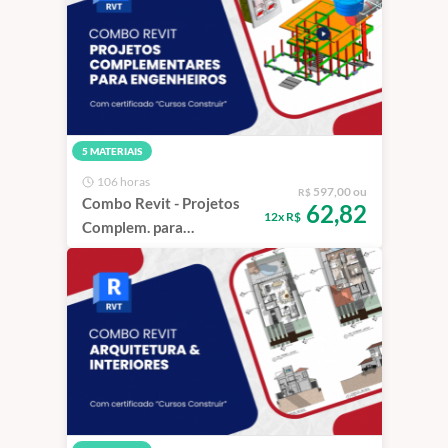
5 MATERIAIS
106 horas
597,00 ou
R$
Combo Revit - Projetos
62,82
12x R$
Complem. para
Engenheiros