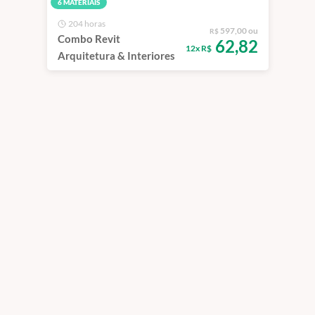
6 MATERIAIS
204 horas
597,00 ou
R$
Combo Revit
62,82
12x R$
Arquitetura & Interiores