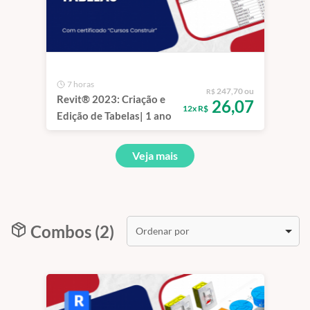
7 horas
247,70 ou
R$
Revit® 2023: Criação e
26,07
12x R$
Edição de Tabelas| 1 ano
Veja mais
Combos (2)
Ordenar por