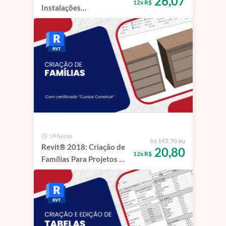
26,07
12x R$
Instalações
Hidrossanitárias -
Residência de Alto
Padrão | 1 ano
19 horas
197,70 ou
R$
Revit® 2018: Criação de
20,80
12x R$
Famílias Para Projetos de
Arquitetura| 1 ano