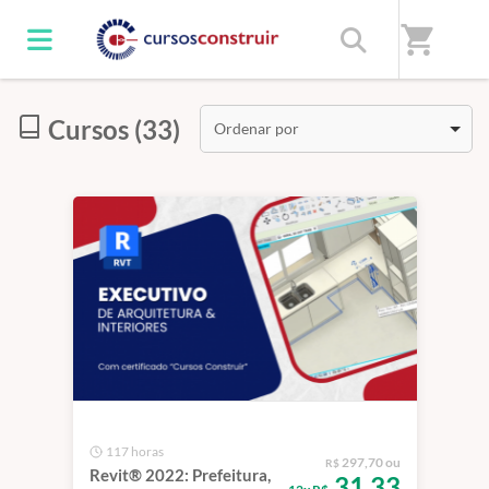
Início
/
Resultados de busca
shopping_cart
Cursos (33)
Ordenar por
117 horas
297,70 ou
R$
Revit® 2022: Prefeitura,
31,33