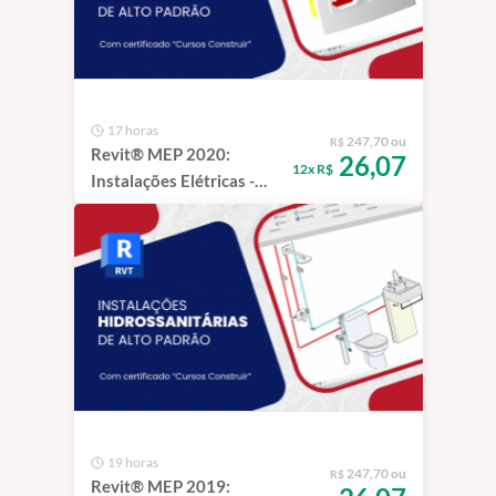
17 horas
247,70 ou
R$
Revit® MEP 2020:
26,07
12x R$
Instalações Elétricas -
Residência de Alto
Padrão + TEMPLATE
COMPLETO | 1 ano
19 horas
247,70 ou
R$
Revit® MEP 2019: