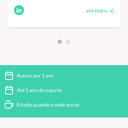
VER PERFIL
Acesso por 1 ano
Até 1 ano de suporte
PRÉ-REQUISITO
Estude quando e onde quiser
É fundamental que o aluno possua habilidades com a
plataforma integrada Revit® . Para isso, sugerimos que tenha
concluído o curso gratuito:
Revit® 2021 Aplicado a Projeto