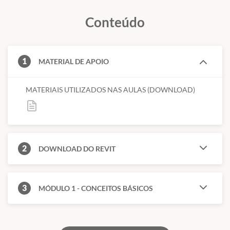
O curso é voltado para a modelagem, análise e documentação de
Conteúdo
estruturas e fundações; com o objetivo de atender as necessidades
dos profissionais que trabalham com projeto estrutural.
O projeto já está dimensionado, o tema não será abordado no
1
MATERIAL DE APOIO
curso.
O curso é
100% prático
, sendo possível ao aluno desenvolver sua
MATERIAIS UTILIZADOS NAS AULAS (DOWNLOAD)
própria modelagem e documentação.
2
DOWNLOAD DO REVIT
3
MÓDULO 1 - CONCEITOS BÁSICOS