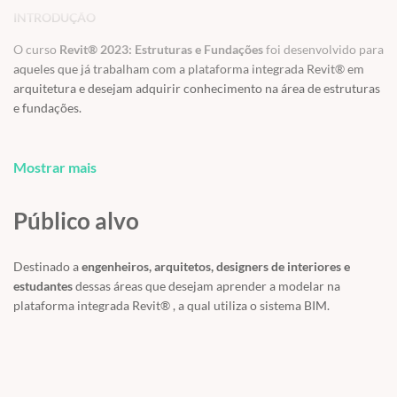
INTRODUÇÃO
O curso
Revit® 2023: Estruturas e Fundações
foi desenvolvido para
aqueles que já trabalham com a plataforma integrada Revit® em
arquitetura e desejam adquirir conhecimento na área de estruturas
e fundações.
Mostrar mais
NÍVEL
Intermediário | Avançado
Público alvo
Destinado a
engenheiros, arquitetos, designers de interiores e
ACESSO
estudantes
dessas áreas que desejam aprender a modelar na
Acesso on-line por
1 ano
, renovável mediante pagamento de taxa
plataforma integrada Revit® , a qual utiliza o sistema BIM.
extra.
O CURSO