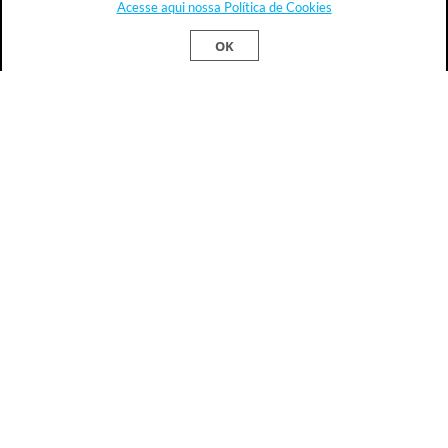
Acesse aqui nossa Política de Cookies
Este site usa cookies para melhorar sua
Ok!
OK
experiência.
Política de Privacidade
Atendimento
09h30 às 16h00 (segunda a sexta-feira) - Vendas
Vendas de cursos:
+5512991344960
Fale Conosco
CNPJ: 60.507.355/0001-01